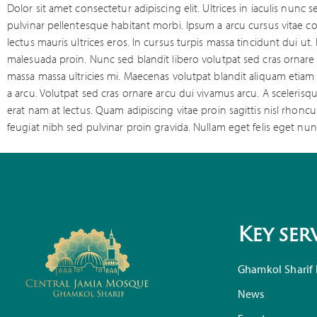
Dolor sit amet consectetur adipiscing elit. Ultrices in iaculis nunc
pulvinar pellentesque habitant morbi. Ipsum a arcu cursus vitae 
lectus mauris ultrices eros. In cursus turpis massa tincidunt dui ut
malesuada proin. Nunc sed blandit libero volutpat sed cras ornare
massa massa ultricies mi. Maecenas volutpat blandit aliquam etiam
a arcu. Volutpat sed cras ornare arcu dui vivamus arcu. A scelerisq
erat nam at lectus. Quam adipiscing vitae proin sagittis nisl rhon
feugiat nibh sed pulvinar proin gravida. Nullam eget felis eget nun
Key ser
Ghamkol Sharif 
News