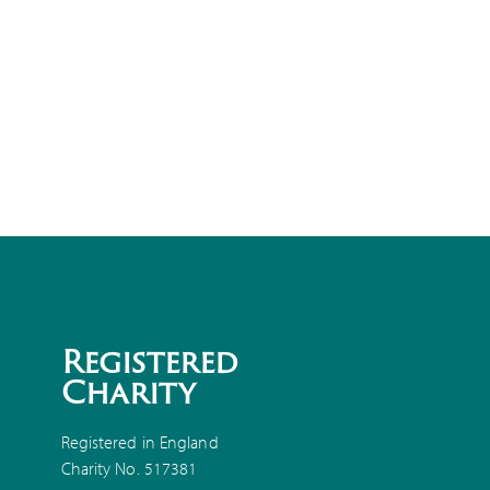
Registered
Charity
Registered in England
Charity No. 517381