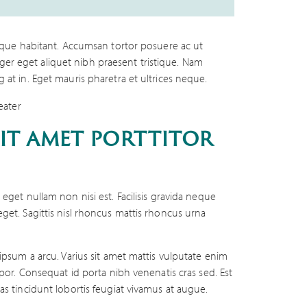
ue habitant. Accumsan tortor posuere ac ut
ger eget aliquet nibh praesent tristique. Nam
g at in. Eget mauris pharetra et ultrices neque.
sit amet porttitor
 eget nullam non nisi est. Facilisis gravida neque
eget. Sagittis nisl rhoncus mattis rhoncus urna
a ipsum a arcu. Varius sit amet mattis vulputate enim
empor. Consequat id porta nibh venenatis cras sed. Est
ras tincidunt lobortis feugiat vivamus at augue.