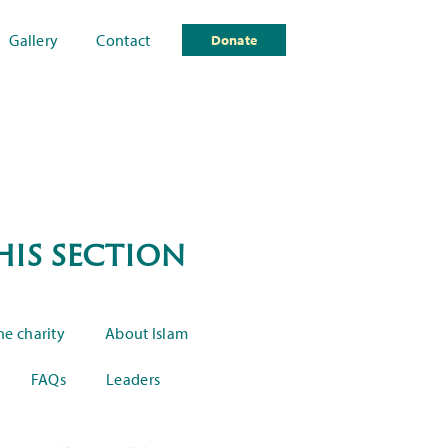
Gallery
Contact
Donate
his section
he charity
About Islam
FAQs
Leaders