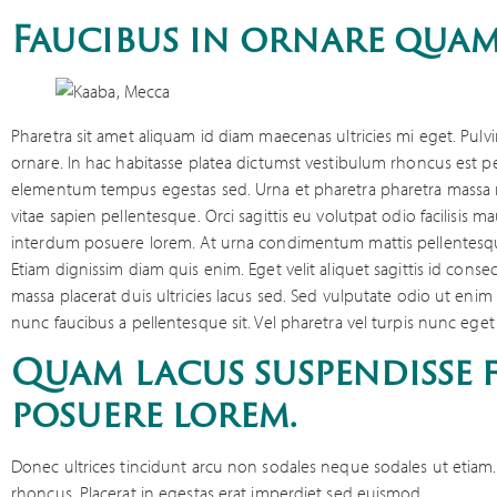
Faucibus in ornare quam
Pharetra sit amet aliquam id diam maecenas ultricies mi eget. Pulvi
ornare. In hac habitasse platea dictumst vestibulum rhoncus est pel
elementum tempus egestas sed. Urna et pharetra pharetra massa 
vitae sapien pellentesque. Orci sagittis eu volutpat odio facilisis 
interdum posuere lorem. At urna condimentum mattis pellentesque i
Etiam dignissim diam quis enim. Eget velit aliquet sagittis id conse
massa placerat duis ultricies lacus sed. Sed vulputate odio ut enim
nunc faucibus a pellentesque sit. Vel pharetra vel turpis nunc eget
Quam lacus suspendisse 
posuere lorem.
Donec ultrices tincidunt arcu non sodales neque sodales ut etiam. 
rhoncus. Placerat in egestas erat imperdiet sed euismod.