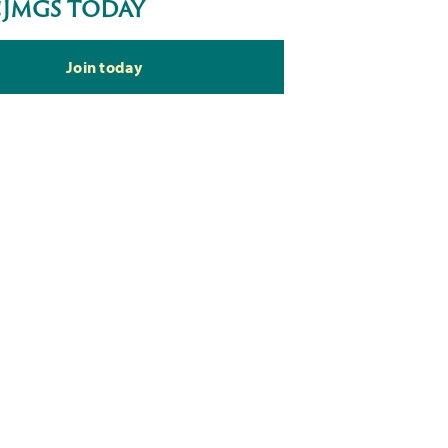
cjmgs today
Join today