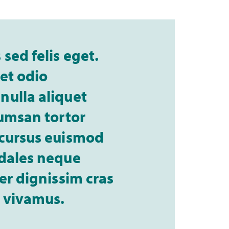
sed felis eget.
et odio
nulla aliquet
cumsan tortor
 cursus euismod
odales neque
per dignissim cras
t vivamus.