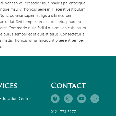
 sed. Aenean vel elit scelerisque mauris pellentesque
congue mauris rhoncus aenean. Placerat vestibulum
. Nunc pulvinar sapien et ligula ullamcorper
 arcu dui. Sed tempus urna et pharetra pharetra
 erat. Commodo nulla facilisi nullam vehicula ipsum
ue purus semper eget duis at tellus. Consectetur a
cus mattis rhoncus urna. Tincidunt praesent semper
c.
vices
Contact
Education Centre
0121 773 7277