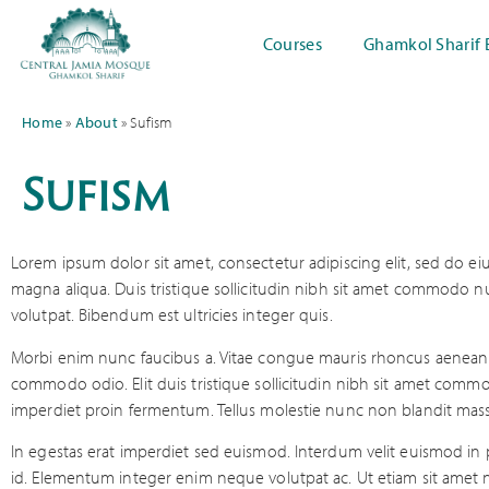
Courses
Ghamkol Sharif 
Home
»
About
»
Sufism
Sufism
Lorem ipsum dolor sit amet, consectetur adipiscing elit, sed do e
magna aliqua. Duis tristique sollicitudin nibh sit amet commodo nul
volutpat. Bibendum est ultricies integer quis.
Morbi enim nunc faucibus a. Vitae congue mauris rhoncus aenean v
commodo odio. Elit duis tristique sollicitudin nibh sit amet commo
imperdiet proin fermentum. Tellus molestie nunc non blandit mas
In egestas erat imperdiet sed euismod. Interdum velit euismod in
id. Elementum integer enim neque volutpat ac. Ut etiam sit amet n