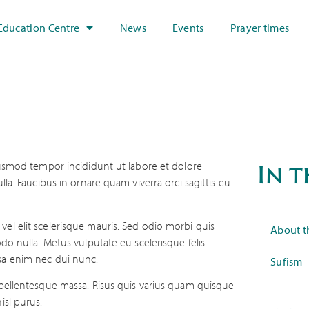
Education Centre
News
Events
Prayer times
In t
iusmod tempor incididunt ut labore et dolore
la. Faucibus in ornare quam viverra orci sagittis eu
el elit scelerisque mauris. Sed odio morbi quis
About t
do nulla. Metus vulputate eu scelerisque felis
sa enim nec dui nunc.
Sufism
 pellentesque massa. Risus quis varius quam quisque
isl purus.